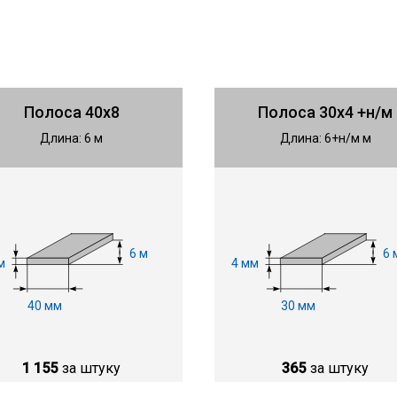
Полоса 40х8
Полоса 30х4 +н/м
Длина: 6 м
Длина: 6+н/м м
6 м
6 
м
4 мм
40 мм
30 мм
1 155
за штуку
365
за штуку