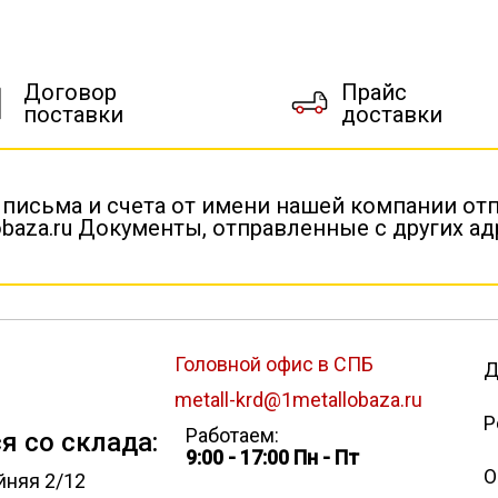
Договор
Прайс
поставки
доставки
 письма и счета от имени нашей компании от
baza.ru Документы, отправленные с других а
Головной офис в СПБ
Д
metall-krd@1metallobaza.ru
Р
Работаем:
я со склада:
9:00 - 17:00 Пн - Пт
О
йняя 2/12