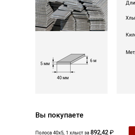
Дли
Хлы
Кил
Мет
6 м
5 мм
40 мм
Вы покупаете
892,42
₽
Полоса 40х5
,
1
хлыст
за