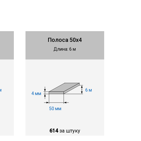
Полоса 50х4
Длина: 6 м
м
6 м
4 мм
50 мм
614
за штуку