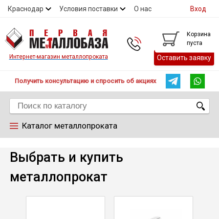
Краснодар
Условия поставки
О нас
Вход
Контакты
Скидки
Прайс
Справочник ГОСТ
Корзина
пуста
Контакты
Интернет-магазин металлопроката
Оставить заявку
Получить консультацию и спросить об акциях
Каталог металлопроката
Арматура
Выбрать и купить
металлопрокат
Труба
Лист