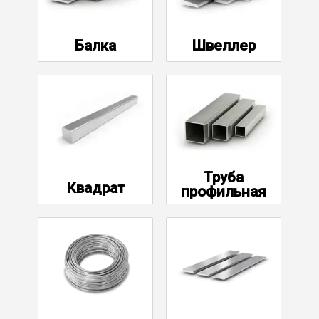
Сетка кладочная
Балка
Швеллер
Труба
Квадрат
профильная