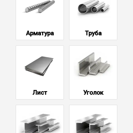
Уголок
Балка
Арматура
Труба
Швеллер
Квадрат
Труба профильная
Лист
Уголок
Катанка
Полоса