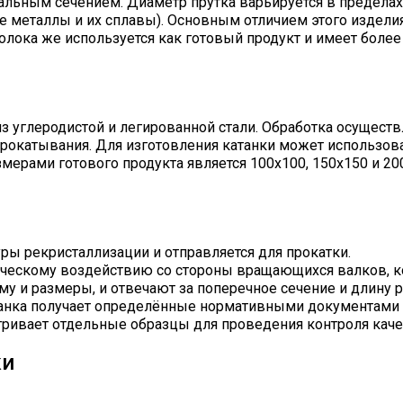
вальным сечением. Диаметр прутка варьируется в пределах 
е металлы и их сплавы). Основным отличием этого изделия 
волока же используется как готовый продукт и имеет бол
з углеродистой и легированной стали. Обработка осуществ
прокатывания. Для изготовления катанки может использов
ерами готового продукта является 100х100, 150х150 и 20
уры рекристаллизации и отправляется для прокатки.
ическому воздействию со стороны вращающихся валков, 
 и размеры, и отвечают за поперечное сечение и длину р
танка получает определённые нормативными документами
ривает отдельные образцы для проведения контроля каче
ки