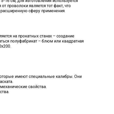
5-16 см, для изготовления используется
от проволоки является тот факт, что
ее расширенную сферу применения.
ляется на прокатных станах – создание
аться полуфабрикат – блюм или квадратная
0х200.
которые имеют специальные калибры. Они
аската.
 механические свойства.
ства.