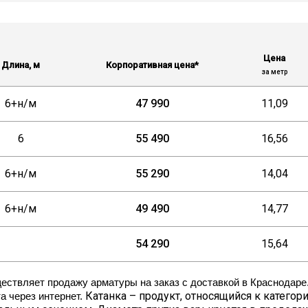
.5
6+н/м
6
6
.5
Цена
Длина, м
Корпоративная цена*
за метр
8
6+н/м
47 990
11,09
6
55 490
16,56
6+н/м
55 290
14,04
6+н/м
49 490
14,77
54 290
15,64
твляет продажу арматуры на заказ с доставкой в Краснодаре. 
Катанка – продукт, относящийся к категор
 через интернет.