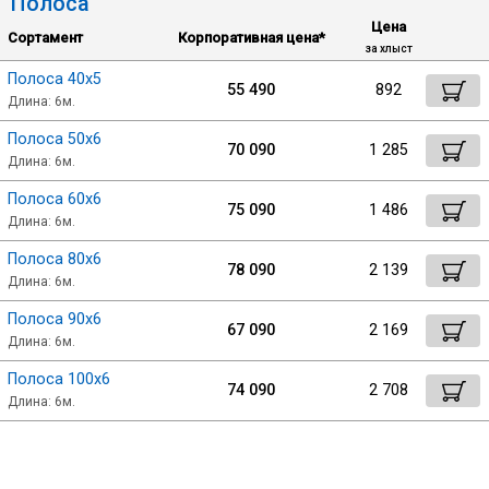
Полоса
Цена
Сортамент
Корпоративная цена*
Уголок
за хлыст
Полоса 40х5
55 490
892
Длина: 6м.
Балка
Полоса 50х6
70 090
1 285
Длина: 6м.
Швеллер
Полоса 60х6
75 090
1 486
Длина: 6м.
Квадрат
Полоса 80х6
78 090
2 139
Длина: 6м.
Труба профильная
Полоса 90х6
67 090
2 169
Длина: 6м.
Катанка
Полоса 100х6
74 090
2 708
Длина: 6м.
Полоса