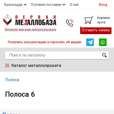
Краснодар
Условия поставки
О нас
Вход
Контакты
Скидки
Прайс
Справочник ГОСТ
Корзина
пуста
Контакты
Интернет-магазин металлопроката
Оставить заявку
Получить консультацию и спросить об акциях
Каталог металлопроката
Арматура
Полоса
Полоса 6
Труба
Лист