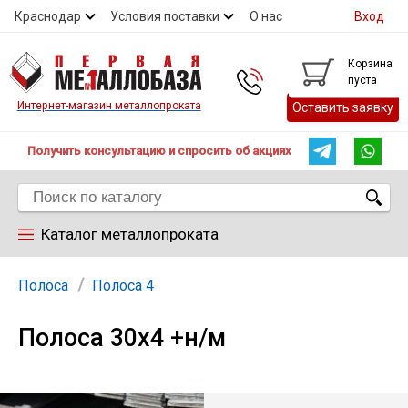
Краснодар
Условия поставки
О нас
Вход
Контакты
Скидки
Прайс
Справочник ГОСТ
Корзина
пуста
Контакты
Интернет-магазин металлопроката
Оставить заявку
Получить консультацию и спросить об акциях
Каталог металлопроката
Арматура
Полоса
Полоса 4
Полоса 30х4 +н/м
Труба
Лист