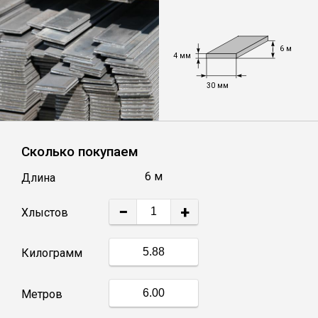
Уголок
6 м
4 мм
Балка
30 мм
Швеллер
Сколько покупаем
Квадрат
6 м
Длина
Труба профильная
−
+
Хлыстов
Катанка
Килограмм
Полоса
Метров