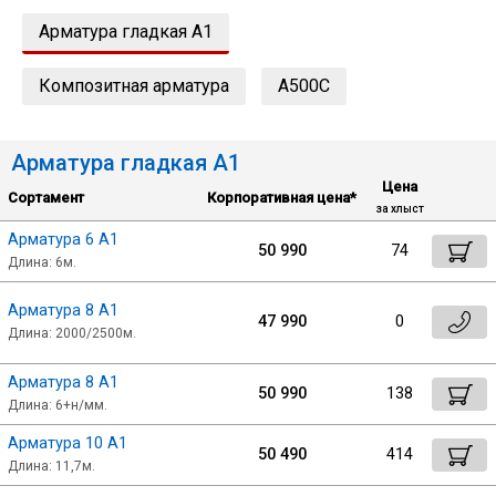
Арматура гладкая А1
Уголок
Композитная арматура
А500С
Балка
Арматура гладкая А1
Швеллер
Цена
Сортамент
Корпоративная цена*
за хлыст
Арматура 6 А1
Квадрат
50 990
74
Сбросить настройки фильтра
Длина: 6м.
Труба профильная
Арматура 8 А1
47 990
0
Ок
Длина: 2000/2500м.
Катанка
Арматура 8 А1
50 990
138
Длина: 6+н/мм.
Полоса
Арматура 10 А1
50 490
414
Длина: 11,7м.