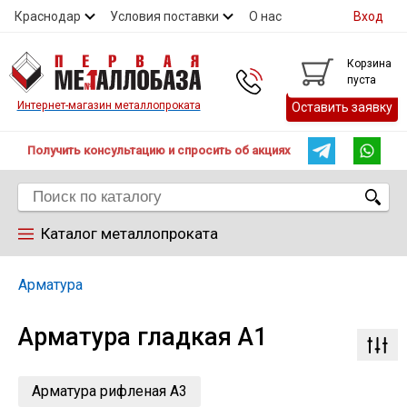
Краснодар
Условия поставки
О нас
Вход
Контакты
Скидки
Прайс
Справочник ГОСТ
Корзина
пуста
Контакты
Интернет-магазин металлопроката
Оставить заявку
Получить консультацию и спросить об акциях
Каталог металлопроката
Арматура
Арматура
Арматура гладкая А1
Труба
Лист
Арматура рифленая А3