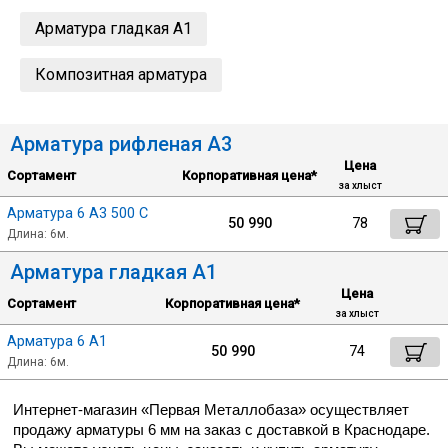
Арматура гладкая А1
Уголок
Композитная арматура
Балка
Арматура рифленая А3
Швеллер
Цена
Сортамент
Корпоративная цена*
за хлыст
Арматура 6 А3 500 С
Квадрат
50 990
78
Длина: 6м.
Арматура гладкая А1
Труба профильная
Цена
Сортамент
Корпоративная цена*
за хлыст
Катанка
Арматура 6 А1
50 990
74
Длина: 6м.
Полоса
Интернет-магазин «Первая Металлобаза» осуществляет 
продажу арматуры 6 мм на заказ с доставкой в Краснодаре. 