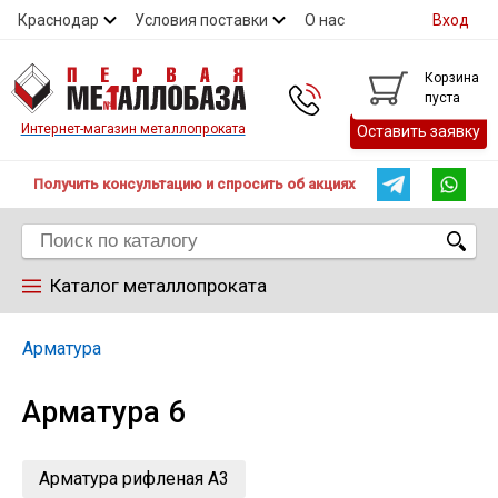
Краснодар
Условия поставки
О нас
Вход
Контакты
Скидки
Прайс
Справочник ГОСТ
Корзина
пуста
Контакты
Интернет-магазин металлопроката
Оставить заявку
Получить консультацию и спросить об акциях
Каталог металлопроката
Арматура
Арматура
Арматура 6
Труба
Лист
Арматура рифленая А3