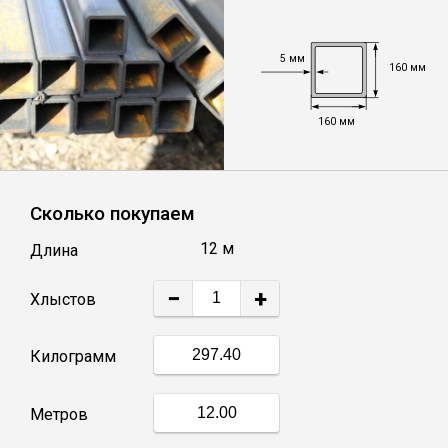
Уголок
5 мм
160 мм
Балка
160 мм
Швеллер
Сколько покупаем
Квадрат
12 м
Длина
Труба профильная
−
+
Хлыстов
Катанка
Килограмм
Полоса
Метров