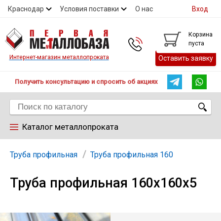
Краснодар
Условия поставки
О нас
Вход
Контакты
Скидки
Прайс
Справочник ГОСТ
Корзина
пуста
Контакты
Интернет-магазин металлопроката
Оставить заявку
Получить консультацию и спросить об акциях
Каталог металлопроката
Арматура
Труба профильная
Труба профильная 160
Труба профильная 160х160х5
Труба
Лист