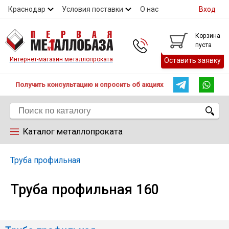
Краснодар
Условия поставки
О нас
Вход
Контакты
Скидки
Прайс
Справочник ГОСТ
Корзина
пуста
Контакты
Интернет-магазин металлопроката
Оставить заявку
Получить консультацию и спросить об акциях
Каталог металлопроката
Арматура
Труба профильная
Труба профильная 160
Труба
Лист