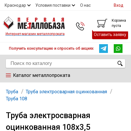
Краснодар
Условия поставки
О нас
Вход
Контакты
Скидки
Прайс
Справочник ГОСТ
Корзина
пуста
Контакты
Интернет-магазин металлопроката
Оставить заявку
Получить консультацию и спросить об акциях
Каталог металлопроката
Арматура
Труба
Труба электросварная оцинкованная
Труба 108
Труба
Труба электросварная
оцинкованная 108х3,5
Лист