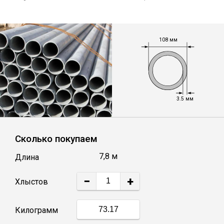
Уголок
108 мм
Балка
Швеллер
3.5 мм
Квадрат
Сколько покупаем
Труба профильная
7,8 м
Длина
Катанка
−
+
Хлыстов
Полоса
Килограмм