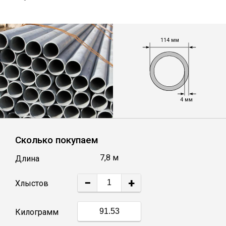
Уголок
114 мм
Балка
Швеллер
4 мм
Квадрат
Сколько покупаем
Труба профильная
7,8 м
Длина
Катанка
−
+
Хлыстов
Полоса
Килограмм