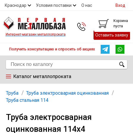
Краснодар
Условия поставки
О нас
Вход
Контакты
Скидки
Прайс
Справочник ГОСТ
Корзина
пуста
Контакты
Интернет-магазин металлопроката
Оставить заявку
Получить консультацию и спросить об акциях
Каталог металлопроката
Арматура
Труба
Труба электросварная оцинкованная
Труба стальная 114
Труба
Труба электросварная
оцинкованная 114х4
Лист