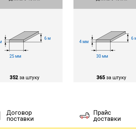
6 м
6 
м
4 мм
25 мм
30 мм
352
за штуку
365
за штуку
Договор
Прайс
поставки
доставки