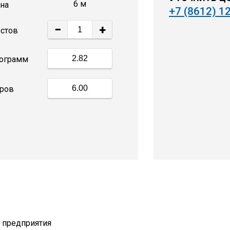
6 м
на
+7 (8612) 1
−
+
стов
ограмм
ров
т предприятия