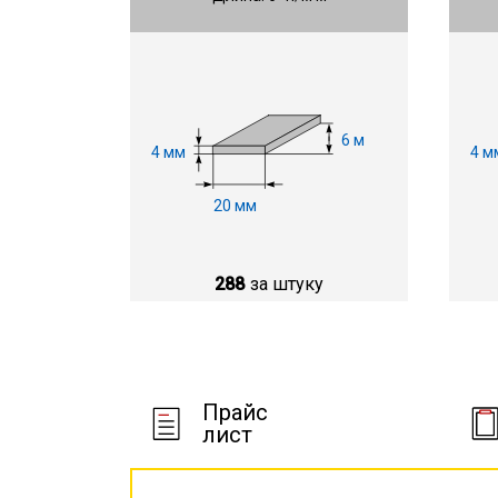
6 м
4 мм
4 м
20 мм
288
за штуку
Прайс
лист