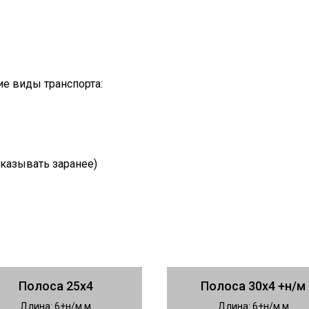
е виды транспорта:
казывать заранее)
Полоса 25х4
Полоса 30х4 +н/м
Длина: 6+н/м м
Длина: 6+н/м м