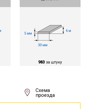
м
6 м
5 мм
30 мм
983
за штуку
Схема
проезда