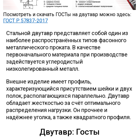
Уголок
Посмотреть и скачать ГОСТы на двутавр можно здесь:
ГОСТ Р 57837-2017
Балка
Стальной двутавр представляет собой один из
наиболее распространённых типов фасонного
металлического проката. В качестве
Швеллер
первоначального материала при производстве
задействуется углеродистый
Квадрат
низколегированный металл.
Внешне изделие имеет профиль,
Труба профильная
характеризующийся присутствием шейки и двух
полок, располагающихся параллельно. Двутавр
обладает жесткостью за счёт оптимального
Катанка
распределения нагрузки. Он прочнее и
надёжнее уголка, а также квадратного профиля.
Полоса
Двутавр: Госты