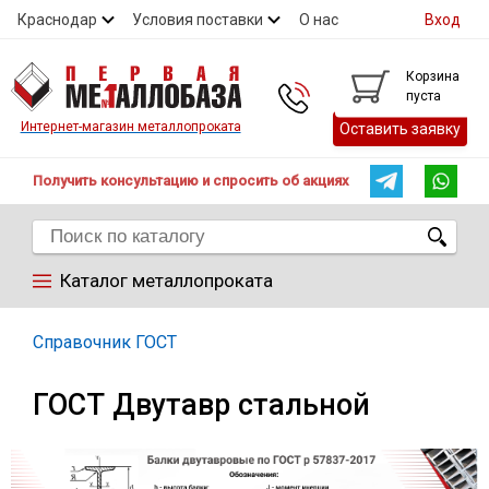
Краснодар
Условия поставки
О нас
Вход
Контакты
Скидки
Прайс
Справочник ГОСТ
Корзина
пуста
Контакты
Интернет-магазин металлопроката
Оставить заявку
Получить консультацию и спросить об акциях
Каталог металлопроката
Арматура
Справочник ГОСТ
ГОСТ Двутавр стальной
Труба
Лист