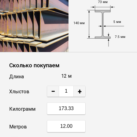
73 мм
Уголок
5 мм
140 мм
Балка
7.5 мм
Швеллер
Сколько покупаем
Квадрат
12 м
Длина
Труба профильная
−
+
Хлыстов
Катанка
Килограмм
Полоса
Метров