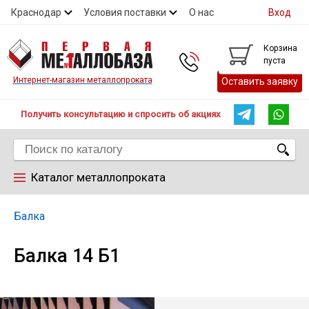
Краснодар
Условия поставки
О нас
Вход
Контакты
Скидки
Прайс
Справочник ГОСТ
Корзина
пуста
Контакты
Интернет-магазин металлопроката
Оставить заявку
Получить консультацию и спросить об акциях
Каталог металлопроката
Арматура
Балка
Балка 14 Б1
Труба
Лист