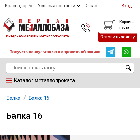
Краснодар
Условия поставки
О нас
Вход
Контакты
Скидки
Прайс
Справочник ГОСТ
Корзина
пуста
Контакты
Интернет-магазин металлопроката
Оставить заявку
Получить консультацию и спросить об акциях
Каталог металлопроката
Арматура
Балка
Балка 16
Балка 16
Труба
Лист