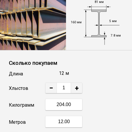
81 мм
Уголок
5 мм
160 мм
Балка
7.8 мм
Швеллер
Сколько покупаем
Квадрат
12 м
Длина
Труба профильная
−
+
Хлыстов
Катанка
Килограмм
Полоса
Метров