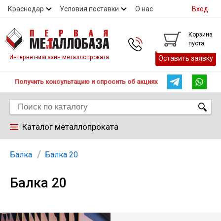
Краснодар
Условия поставки
О нас
Вход
Контакты
Скидки
Прайс
Справочник ГОСТ
Корзина
пуста
Контакты
Интернет-магазин металлопроката
Оставить заявку
Получить консультацию и спросить об акциях
Каталог металлопроката
Арматура
Балка
Балка 20
Балка 20
Труба
Лист