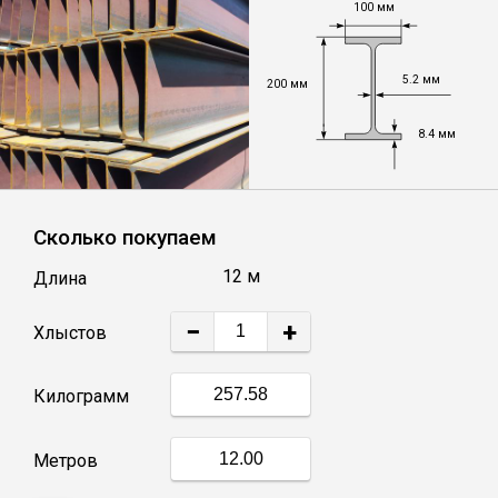
100 мм
Уголок
5.2 мм
200 мм
Балка
8.4 мм
Швеллер
Сколько покупаем
Квадрат
12 м
Длина
Труба профильная
−
+
Хлыстов
Катанка
Килограмм
Полоса
Метров