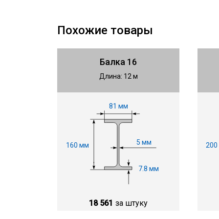
Похожие товары
Балка 16
Длина: 12 м
81 мм
5 мм
160 мм
200
7.8 мм
18 561
за штуку