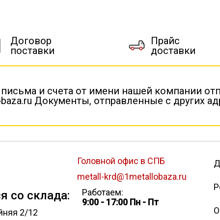
Договор
Прайс
поставки
доставки
 письма и счета от имени нашей компании от
baza.ru Документы, отправленные с других а
Головной офис в СПБ
Д
metall-krd@1metallobaza.ru
Р
Работаем:
я со склада:
9:00 - 17:00 Пн - Пт
О
йняя 2/12