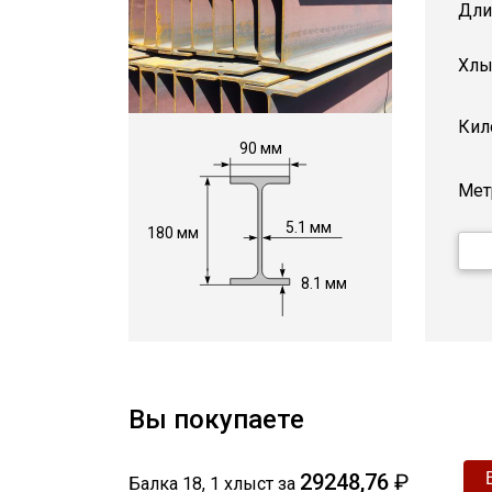
Дли
Хлы
Кил
90 мм
Мет
5.1 мм
180 мм
8.1 мм
Вы покупаете
29248,76
₽
Балка 18
,
1
хлыст
за