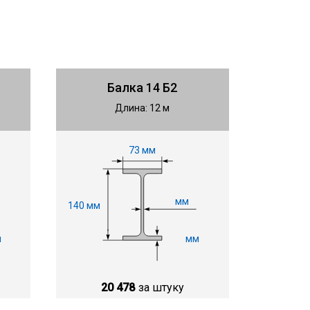
Балка 14 Б2
Длина: 12 м
73 мм
мм
140 мм
м
мм
20 478
за штуку