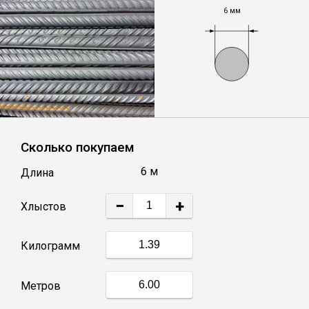
6 мм
Уголок
Балка
Швеллер
Сколько покупаем
Квадрат
6 м
Длина
Труба профильная
−
+
Хлыстов
Катанка
Килограмм
Полоса
Метров