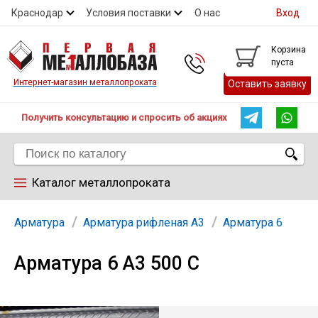
Краснодар
Условия поставки
О нас
Вход
Контакты
Скидки
Прайс
Справочник ГОСТ
Корзина
пуста
Контакты
Интернет-магазин металлопроката
Оставить заявку
Получить консультацию и спросить об акциях
Каталог металлопроката
Арматура
Арматура
Арматура рифленая А3
Арматура 6
Арматура 6 А3 500 С
Труба
Лист