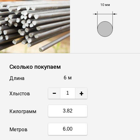
10 мм
Уголок
Балка
Швеллер
Сколько покупаем
Квадрат
6 м
Длина
Труба профильная
−
+
Хлыстов
Катанка
Килограмм
Полоса
Метров