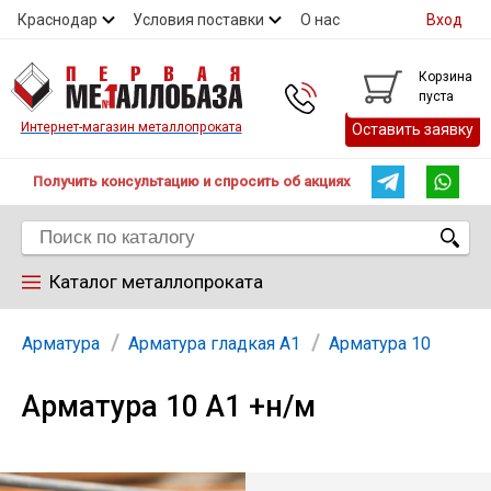
Краснодар
Условия поставки
О нас
Вход
Контакты
Скидки
Прайс
Справочник ГОСТ
Корзина
пуста
Контакты
Интернет-магазин металлопроката
Оставить заявку
Получить консультацию и спросить об акциях
Каталог металлопроката
Арматура
Арматура
Арматура гладкая А1
Арматура 10
Арматура 10 А1 +н/м
Труба
Лист