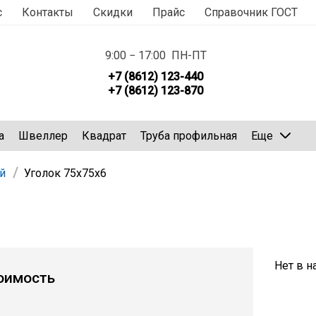
с
Контакты
Скидки
Прайс
Справочник ГОСТ
9:00 − 17:00 ПН-ПТ
+7 (8612) 123-440
+7 (8612) 123-870
а
Швеллер
Квадрат
Труба профильная
Еще
й
Уголок 75х75х6
Нет в н
оимость