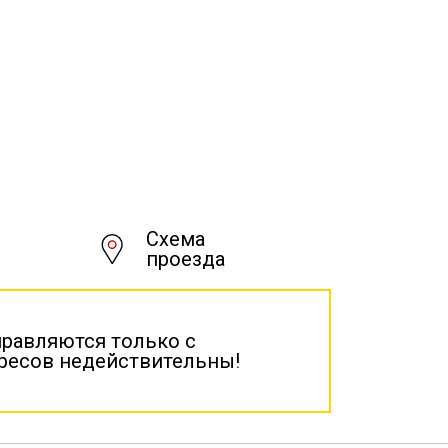
Схема
проезда
правляются только с
дресов недействительны!