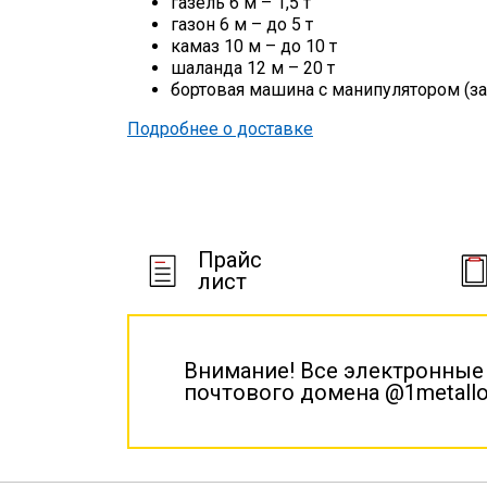
газель 6 м – 1,5 т
газон 6 м – до 5 т
камаз 10 м – до 10 т
шаланда 12 м – 20 т
бортовая машина с манипулятором (за
Подробнее о доставке
Прайс
лист
Внимание! Все электронные
почтового домена @1metallo