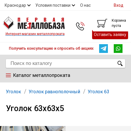
Краснодар
Условия поставки
О нас
Вход
Контакты
Скидки
Прайс
Справочник ГОСТ
Корзина
пуста
Контакты
Интернет-магазин металлопроката
Оставить заявку
Получить консультацию и спросить об акциях
Каталог металлопроката
Арматура
Уголок
Уголок равнополочный
Уголок 63
Уголок 63х63х5
Труба
Лист