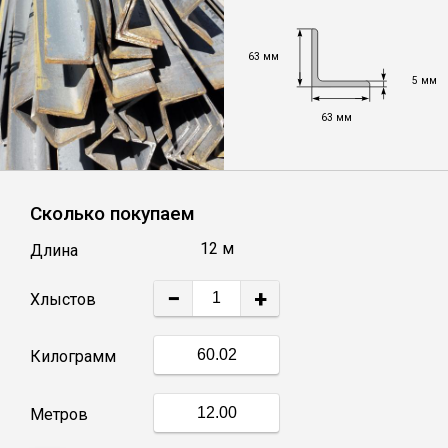
Уголок
63 мм
5 мм
Балка
63 мм
Швеллер
Сколько покупаем
Квадрат
12 м
Длина
Труба профильная
−
+
Хлыстов
Катанка
Килограмм
Полоса
Метров