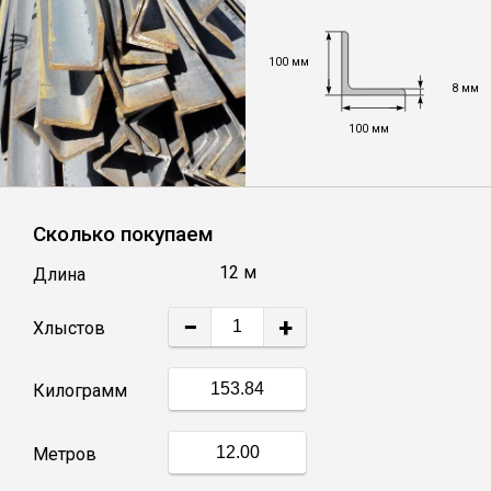
Уголок
100 мм
8 мм
Балка
100 мм
Швеллер
Сколько покупаем
Квадрат
12 м
Длина
Труба профильная
−
+
Хлыстов
Катанка
Килограмм
Полоса
Метров