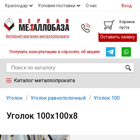
Краснодар
Условия поставки
О нас
Вход
Контакты
Скидки
Прайс
Справочник ГОСТ
Корзина
пуста
Контакты
Интернет-магазин металлопроката
Оставить заявку
Получить консультацию и спросить об акциях
Каталог металлопроката
Арматура
Уголок
Уголок равнополочный
Уголок 100
Уголок 100х100х8
Труба
Лист