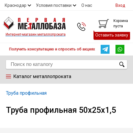
Краснодар
Условия поставки
О нас
Вход
Контакты
Скидки
Прайс
Справочник ГОСТ
Корзина
пуста
Контакты
Интернет-магазин металлопроката
Оставить заявку
Получить консультацию и спросить об акциях
Каталог металлопроката
Арматура
Труба профильная
Труба профильная 50х25х1,5
Труба
Лист