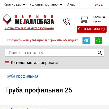
Краснодар
Условия поставки
О нас
Вход
Контакты
Скидки
Прайс
Справочник ГОСТ
Корзина
пуста
Контакты
Интернет-магазин металлопроката
Оставить заявку
Получить консультацию и спросить об акциях
Каталог металлопроката
Арматура
Труба профильная
Труба профильная 25
Труба
Лист