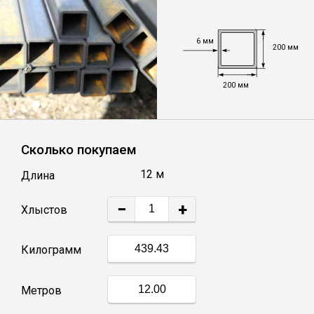
Уголок
6 мм
200 мм
Балка
200 мм
Швеллер
Сколько покупаем
Квадрат
12 м
Длина
Труба профильная
−
+
Хлыстов
Катанка
Килограмм
Полоса
Метров