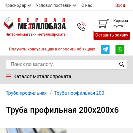
Краснодар
Условия поставки
О нас
Вход
Контакты
Скидки
Прайс
Справочник ГОСТ
Корзина
пуста
Контакты
Интернет-магазин металлопроката
Оставить заявку
Получить консультацию и спросить об акциях
Каталог металлопроката
Арматура
Труба профильная
Труба профильная 200
Труба профильная 200х200х6
Труба
Лист