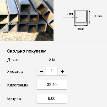
Уголок
2 мм
80 мм
Балка
80 мм
Швеллер
Сколько покупаем
Квадрат
6 м
Длина
Труба профильная
−
+
Хлыстов
Катанка
Килограмм
Полоса
Метров