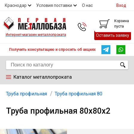
Краснодар
Условия поставки
О нас
Вход
Контакты
Скидки
Прайс
Справочник ГОСТ
Корзина
пуста
Контакты
Интернет-магазин металлопроката
Оставить заявку
Получить консультацию и спросить об акциях
Каталог металлопроката
Арматура
Труба профильная
Труба профильная 80
Труба профильная 80х80х2
Труба
Лист