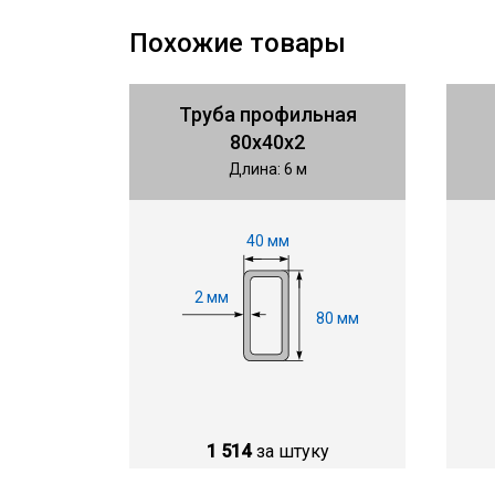
Похожие товары
Труба профильная
80х40х2
Длина: 6 м
40 мм
2 мм
80 мм
1 514
за штуку