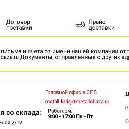
Договор
Прайс
поставки
доставки
 письма и счета от имени нашей компании от
baza.ru Документы, отправленные с других а
Головной офис в СПБ
Д
metall-krd@1metallobaza.ru
Р
Работаем:
я со склада:
9:00 - 17:00 Пн - Пт
О
йняя 2/12