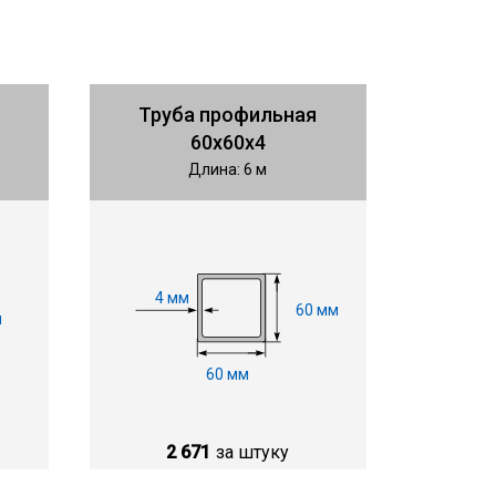
Труба профильная
60х60х4
Длина: 6 м
4 мм
60 мм
м
60 мм
2 671
за штуку