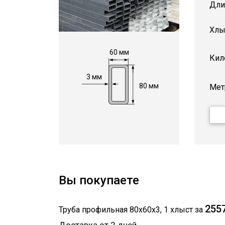
Дли
Хлы
60 мм
Кил
3 мм
80 мм
Мет
Вы покупаете
2557
Труба профильная 80х60х3
,
1
хлыст
за