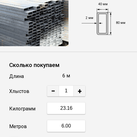
40 мм
Уголок
2 мм
80 мм
Балка
Швеллер
Сколько покупаем
Квадрат
6 м
Длина
Труба профильная
−
+
Хлыстов
Катанка
Килограмм
Полоса
Метров