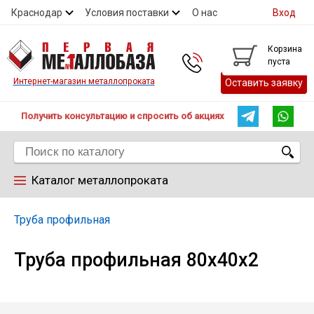
Краснодар
Условия поставки
О нас
Вход
Контакты
Скидки
Прайс
Справочник ГОСТ
Корзина
пуста
Контакты
Интернет-магазин металлопроката
Оставить заявку
Получить консультацию и спросить об акциях
Каталог металлопроката
Арматура
Труба профильная
Труба профильная 80х40х2
Труба
Лист