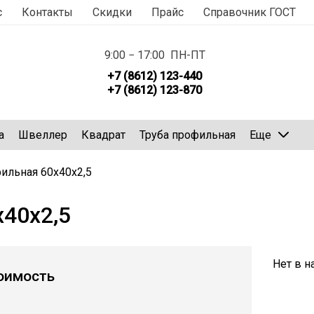
с
Контакты
Скидки
Прайс
Справочник ГОСТ
9:00 − 17:00 ПН-ПТ
+7 (8612) 123-440
+7 (8612) 123-870
а
Швеллер
Квадрат
Труба профильная
Еще
ильная 60х40х2,5
х40х2,5
Нет в н
оимость