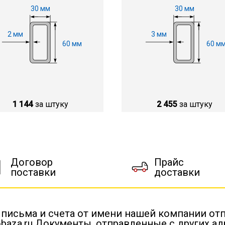
30 мм
30 мм
2 мм
3 мм
60 мм
60 м
1 144
за штуку
2 455
за штуку
Договор
Прайс
поставки
доставки
 письма и счета от имени нашей компании от
baza.ru Документы, отправленные с других а