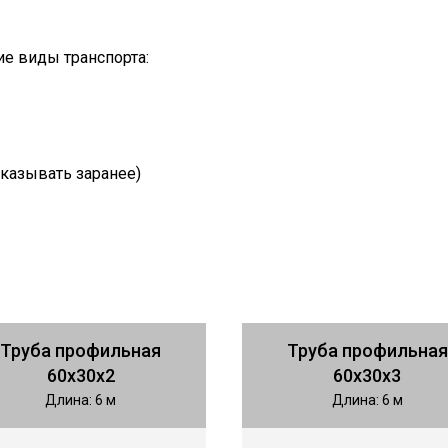
е виды транспорта:
казывать заранее)
Труба профильная
Труба профильная
60х30х2
60х30х3
Длина: 6 м
Длина: 6 м