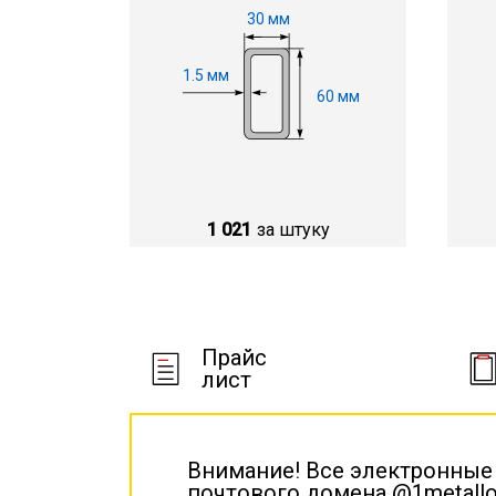
30 мм
1.5 мм
60 мм
1 021
за штуку
Прайс
лист
Внимание! Все электронные
почтового домена @1metallo