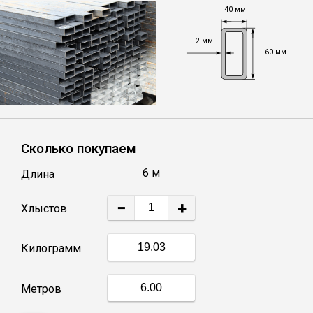
40 мм
Уголок
2 мм
60 мм
Балка
Швеллер
Сколько покупаем
Квадрат
6 м
Длина
Труба профильная
−
+
Хлыстов
Катанка
Килограмм
Полоса
Метров