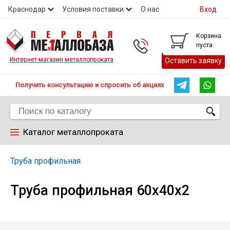
Краснодар
Условия поставки
О нас
Вход
Контакты
Скидки
Прайс
Справочник ГОСТ
Корзина
пуста
Контакты
Интернет-магазин металлопроката
Оставить заявку
Получить консультацию и спросить об акциях
Каталог металлопроката
Арматура
Труба профильная
Труба профильная 60х40х2
Труба
Лист