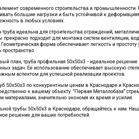
 элемент современного строительства и промышленности.
вать большие нагрузки и быть устойчивой к деформациям
дежность в любых условиях.
а труба идеальна для строительства ограждений, металлич
убы прекрасно подходит для монтажа систем вентиляции, в
Геометрическая форма обеспечивает легкость и простоту у
 пространство.
вый план, труба профильная 50х50х3 - идеальное решение
ных задач. Ее использование обеспечивает высокую степ
важным аспектом для успешной реализации проектов.
б 50х50х3 по конкурентным ценам в Краснодаре и Красно
едственно к вашему объекту. "Первая Металлобаза" стре
 материалами, значительно экономя их время и усилия.
ьной трубы 50х50х3 в Краснодаре, обращайтесь к нам. Н
ное решение для ваших потребностей.