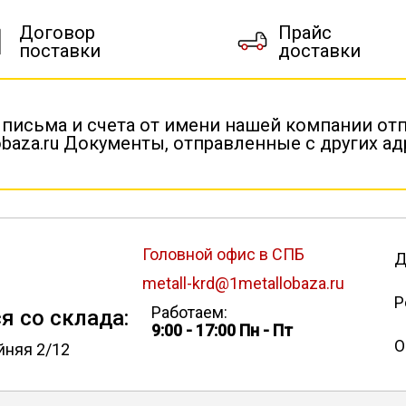
Договор
Прайс
поставки
доставки
 письма и счета от имени нашей компании от
baza.ru Документы, отправленные с других а
Головной офис в СПБ
Д
metall-krd@1metallobaza.ru
Р
Работаем:
я со склада:
9:00 - 17:00 Пн - Пт
О
йняя 2/12