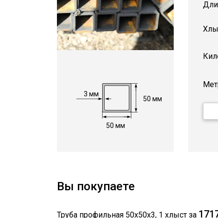
Дли
Хлы
Кил
Мет
3 мм
50 мм
50 мм
Вы покупаете
1717
Труба профильная 50х50х3
,
1
хлыст
за