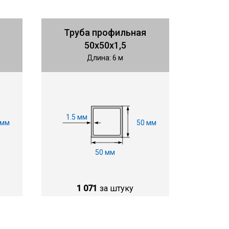
Труба профильная
50х50х1,5
Длина: 6 м
1.5 мм
 мм
50 мм
50 мм
1 071
за штуку