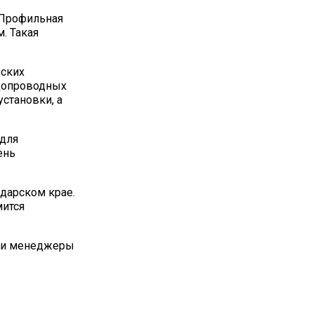
 Профильная
. Такая
еских
одопроводных
становки, а
 для
ень
дарском крае.
мится
аши менеджеры