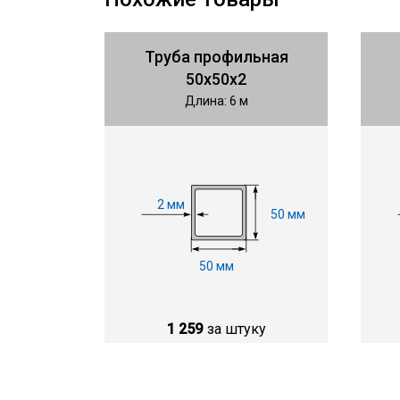
Труба профильная
50х50х2
Длина: 6 м
2 мм
50 мм
50 мм
1 259
за штуку