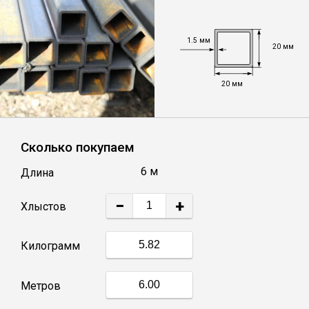
Уголок
1.5 мм
20 мм
Балка
20 мм
Швеллер
Сколько покупаем
Квадрат
6 м
Длина
Труба профильная
−
+
Хлыстов
Катанка
Килограмм
Полоса
Метров