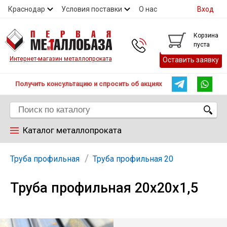
Краснодар
Условия поставки
О нас
Вход
Контакты
Скидки
Прайс
Справочник ГОСТ
Корзина
пуста
Контакты
Интернет-магазин металлопроката
Оставить заявку
Получить консультацию и спросить об акциях
Каталог металлопроката
Арматура
Труба профильная
Труба профильная 20
Труба профильная 20х20х1,5
Труба
Лист