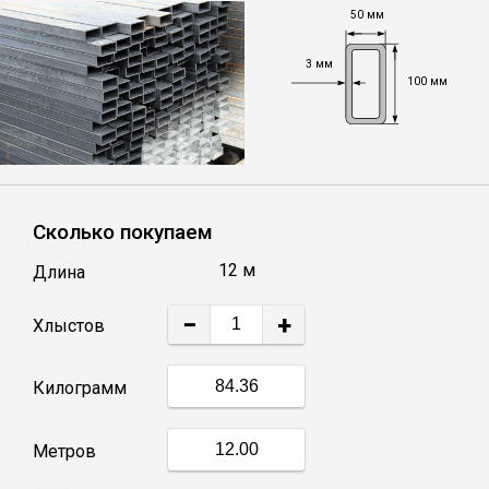
50 мм
Уголок
3 мм
100 мм
Балка
Швеллер
Сколько покупаем
Квадрат
12 м
Длина
Труба профильная
−
+
Хлыстов
Катанка
Килограмм
Полоса
Метров