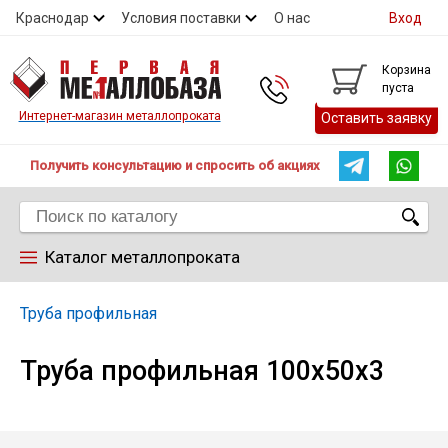
Краснодар
Условия поставки
О нас
Вход
Контакты
Скидки
Прайс
Справочник ГОСТ
Корзина
пуста
Контакты
Интернет-магазин металлопроката
Оставить заявку
Получить консультацию и спросить об акциях
Каталог металлопроката
Арматура
Труба профильная
Труба профильная 100х50х3
Труба
Лист