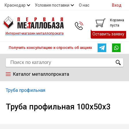
Краснодар
Условия поставки
О нас
Вход
Контакты
Скидки
Прайс
Справочник ГОСТ
Корзина
пуста
Контакты
Интернет-магазин металлопроката
Оставить заявку
Получить консультацию и спросить об акциях
Каталог металлопроката
Арматура
Труба профильная
Труба профильная 100х50х3
Труба
Лист