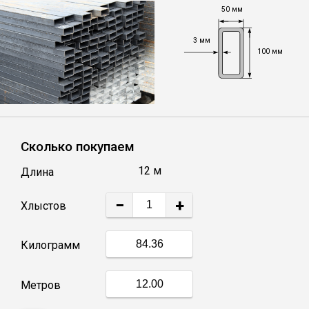
50 мм
Уголок
3 мм
100 мм
Балка
Швеллер
Сколько покупаем
Квадрат
12 м
Длина
Труба профильная
−
+
Хлыстов
Катанка
Килограмм
Полоса
Метров