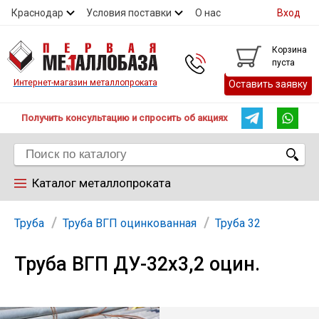
Краснодар
Условия поставки
О нас
Вход
Контакты
Скидки
Прайс
Справочник ГОСТ
Корзина
пуста
Контакты
Интернет-магазин металлопроката
Оставить заявку
Получить консультацию и спросить об акциях
Каталог металлопроката
Арматура
Труба
Труба ВГП оцинкованная
Труба 32
Труба ВГП ДУ-32х3,2 оцин.
Труба
Лист