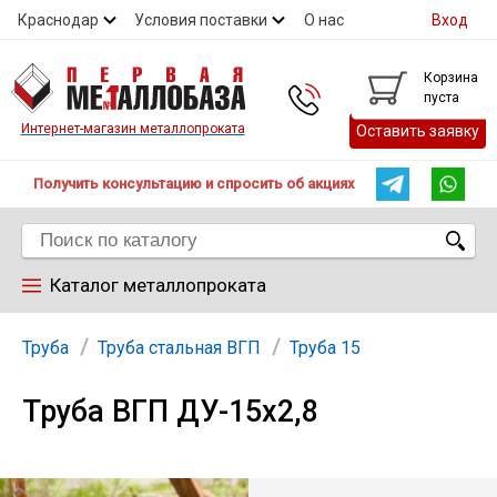
Краснодар
Условия поставки
О нас
Вход
Контакты
Скидки
Прайс
Справочник ГОСТ
Корзина
пуста
Контакты
Интернет-магазин металлопроката
Оставить заявку
Получить консультацию и спросить об акциях
Каталог металлопроката
Арматура
Труба
Труба стальная ВГП
Труба 15
Труба ВГП ДУ-15х2,8
Труба
Лист