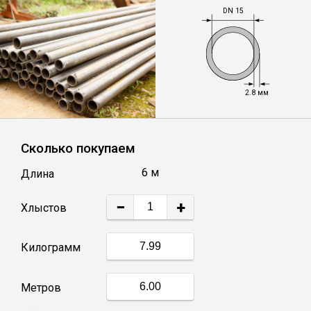
DN 15
Уголок
Балка
2.8 мм
Швеллер
Сколько покупаем
Квадрат
6 м
Длина
Труба профильная
−
+
Хлыстов
Катанка
Килограмм
Полоса
Метров