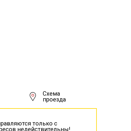
Схема
проезда
правляются только с
дресов недействительны!