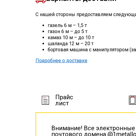
С нашей стороны предоставляем следующи
газель 6 м – 1,5 т
газон 6 м – до 5 т
камаз 10 м – до 10 т
шаланда 12 м – 20 т
бортовая машина с манипулятором (за
Подробнее о доставке
Прайс
лист
Внимание! Все электронные
почтового домена @1metallo