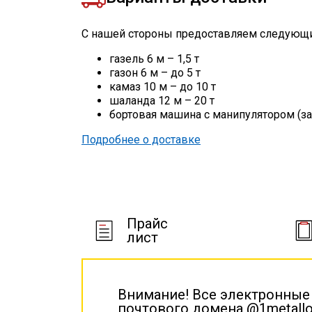
С нашей стороны предоставляем следующи
газель 6 м – 1,5 т
газон 6 м – до 5 т
камаз 10 м – до 10 т
шаланда 12 м – 20 т
бортовая машина с манипулятором (за
Подробнее о доставке
Прайс
лист
Внимание! Все электронные
почтового домена @1metallo