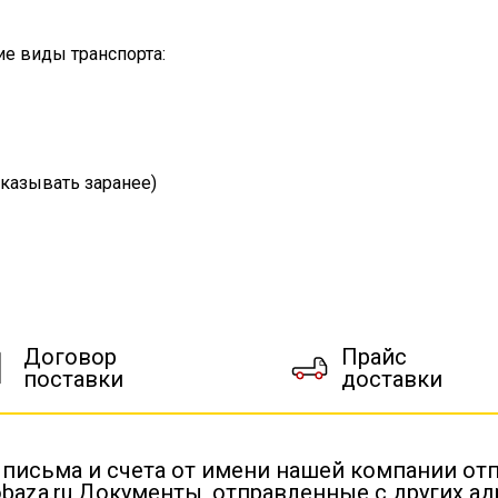
е виды транспорта:
казывать заранее)
Договор
Прайс
поставки
доставки
 письма и счета от имени нашей компании от
baza.ru Документы, отправленные с других а