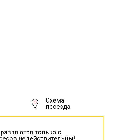
Схема
проезда
правляются только с
дресов недействительны!