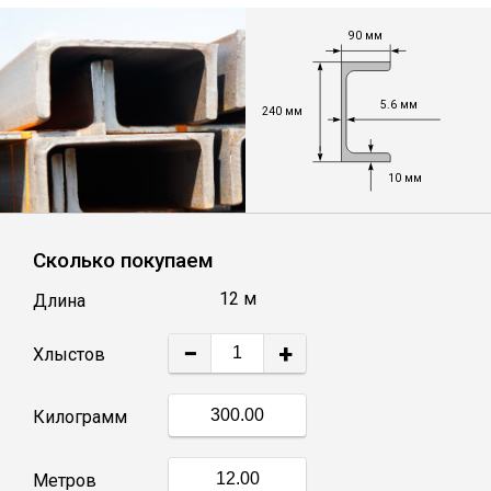
90 мм
Уголок
5.6 мм
Балка
240 мм
Швеллер
10 мм
Квадрат
Сколько покупаем
12 м
Длина
Труба профильная
−
+
Хлыстов
Катанка
Килограмм
Полоса
Метров