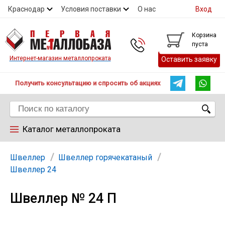
Краснодар
Условия поставки
О нас
Вход
Контакты
Скидки
Прайс
Справочник ГОСТ
Корзина
пуста
Контакты
Интернет-магазин металлопроката
Оставить заявку
Получить консультацию и спросить об акциях
Каталог металлопроката
Арматура
Швеллер
Швеллер горячекатаный
Швеллер 24
Труба
Швеллер № 24 П
Лист