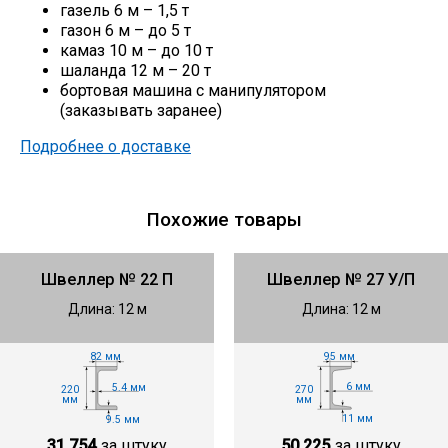
газель 6 м – 1,5 т
газон 6 м – до 5 т
камаз 10 м – до 10 т
шаланда 12 м – 20 т
бортовая машина с манипулятором
(заказывать заранее)
Подробнее о доставке
Похожие товары
Швеллер № 22 П
Швеллер № 27 У/П
Длина: 12 м
Длина: 12 м
95 мм
82 мм
6 мм
5.4 мм
270
220
мм
мм
11 мм
9.5 мм
50 225
за штуку
31 754
за штуку