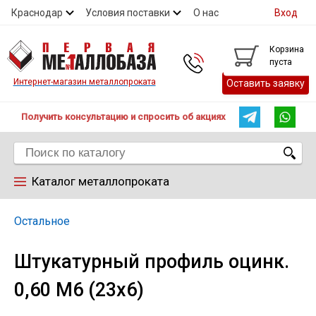
Краснодар
Условия поставки
О нас
Вход
Контакты
Скидки
Прайс
Справочник ГОСТ
Корзина
пуста
Контакты
Интернет-магазин металлопроката
Оставить заявку
Получить консультацию и спросить об акциях
Каталог металлопроката
Арматура
Остальное
Штукатурный профиль оцинк.
Труба
0,60 М6 (23х6)
Лист