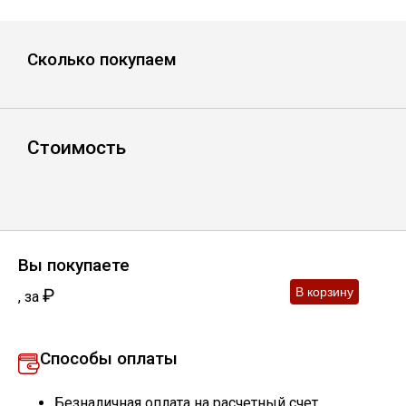
Уголок
Сколько покупаем
Балка
Швеллер
Стоимость
Квадрат
Труба профильная
Вы покупаете
₽
,
за
Катанка
Способы оплаты
Полоса
Безналичная оплата на расчетный счет