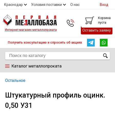
Краснодар
Условия поставки
О нас
Вход
Контакты
Скидки
Прайс
Справочник ГОСТ
Корзина
пуста
Контакты
Интернет-магазин металлопроката
Оставить заявку
Получить консультацию и спросить об акциях
Каталог металлопроката
Арматура
Остальное
Штукатурный профиль оцинк.
Труба
0,50 У31
Лист