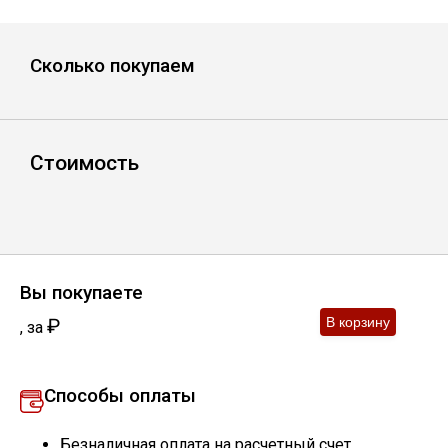
Уголок
Сколько покупаем
Балка
Швеллер
Стоимость
Квадрат
Труба профильная
Вы покупаете
₽
,
за
Катанка
Способы оплаты
Полоса
Безналичная оплата на расчетный счет