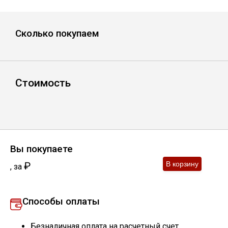
Уголок
Сколько покупаем
Балка
Швеллер
Стоимость
Квадрат
Труба профильная
Вы покупаете
₽
,
за
Катанка
Способы оплаты
Полоса
Безналичная оплата на расчетный счет