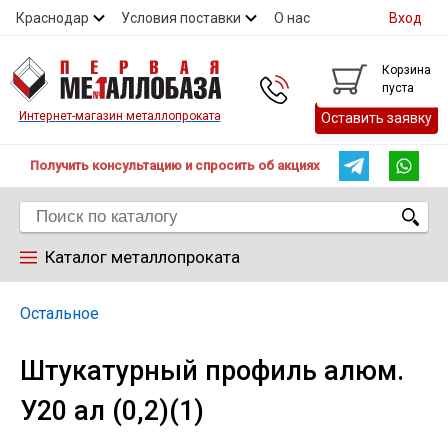
Краснодар
Условия поставки
О нас
Вход
Контакты
Скидки
Прайс
Справочник ГОСТ
Корзина
пуста
Контакты
Интернет-магазин металлопроката
Оставить заявку
Получить консультацию и спросить об акциях
Каталог металлопроката
Арматура
Остальное
Штукатурный профиль алюм.
Труба
У20 ал (0,2)(1)
Лист