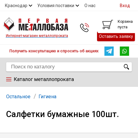
Краснодар
Условия поставки
О нас
Вход
Контакты
Скидки
Прайс
Справочник ГОСТ
Корзина
пуста
Контакты
Интернет-магазин металлопроката
Оставить заявку
Получить консультацию и спросить об акциях
Каталог металлопроката
Арматура
Остальное
Гигиена
Салфетки бумажные 100шт.
Труба
Лист