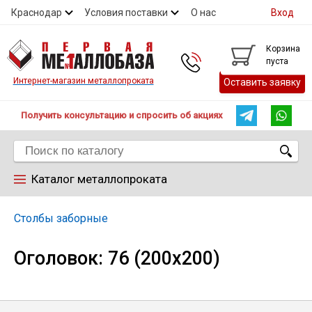
Краснодар
Условия поставки
О нас
Вход
Контакты
Скидки
Прайс
Справочник ГОСТ
Корзина
пуста
Контакты
Интернет-магазин металлопроката
Оставить заявку
Получить консультацию и спросить об акциях
Каталог металлопроката
Арматура
Столбы заборные
Оголовок: 76 (200x200)
Труба
Лист