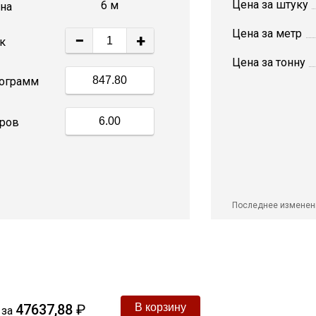
Цена за штуку
6 м
на
Цена за метр
−
+
к
Цена за тонну
ограмм
ров
Последнее изменен
47637,88
₽
за