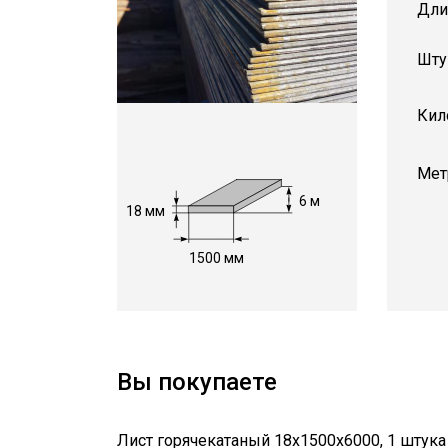
Дли
Шту
Кил
Мет
6 м
18 мм
1500 мм
Вы покупаете
Лист горячекатаный 18х1500х6000
,
1
штука