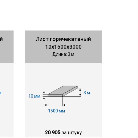
й
Лист горячекатаный
10х1500х3000
Длина: 3 м
м
3 м
10 мм
1500 мм
20 905
за штуку