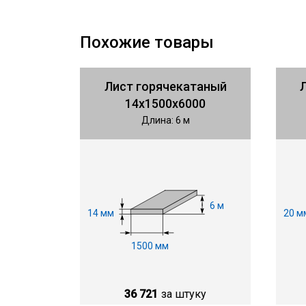
Похожие товары
Лист горячекатаный
14х1500х6000
Длина: 6 м
6 м
14 мм
20 м
1500 мм
36 721
за штуку