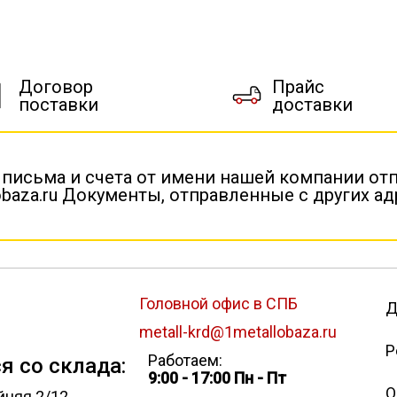
Договор
Прайс
поставки
доставки
 письма и счета от имени нашей компании от
baza.ru Документы, отправленные с других а
Головной офис в СПБ
Д
metall-krd@1metallobaza.ru
Р
Работаем:
я со склада:
9:00 - 17:00 Пн - Пт
О
йняя 2/12