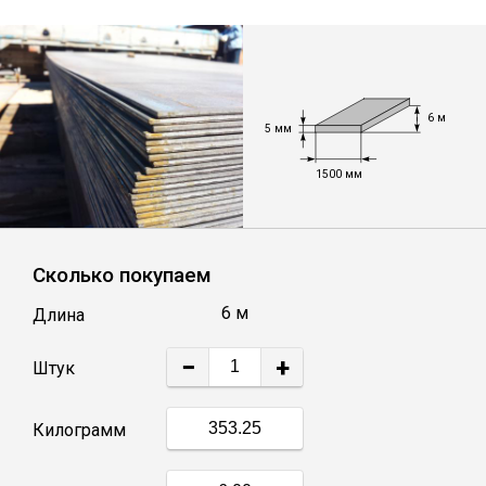
Уголок
Балка
6 м
5 мм
Швеллер
1500 мм
Квадрат
Сколько покупаем
Труба профильная
6 м
Длина
−
+
Катанка
Штук
Килограмм
Полоса