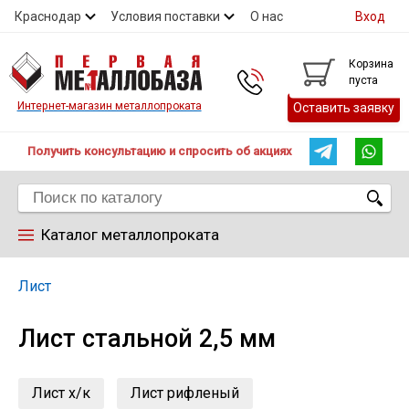
Краснодар
Условия поставки
О нас
Вход
Контакты
Скидки
Прайс
Справочник ГОСТ
Корзина
пуста
Контакты
Интернет-магазин металлопроката
Оставить заявку
Получить консультацию и спросить об акциях
Каталог металлопроката
Арматура
Лист
Лист стальной 2,5 мм
Труба
Лист
Лист х/к
Лист рифленый