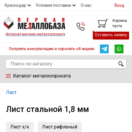
Краснодар
Условия поставки
О нас
Вход
Контакты
Скидки
Прайс
Справочник ГОСТ
Корзина
пуста
Контакты
Интернет-магазин металлопроката
Оставить заявку
Получить консультацию и спросить об акциях
Каталог металлопроката
Арматура
Лист
Лист стальной 1,8 мм
Труба
Лист
Лист х/к
Лист рифленый