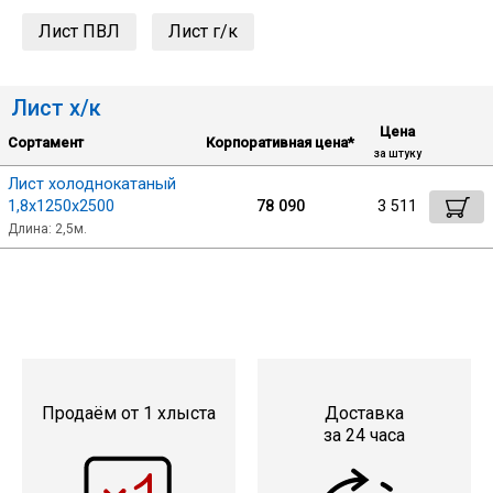
Лист ПВЛ
Лист г/к
Уголок
Лист х/к
Балка
Цена
Сортамент
Корпоративная цена*
за штуку
Швеллер
Лист холоднокатаный
1,8х1250х2500
78 090
3 511
Длина: 2,5м.
Квадрат
Труба профильная
Катанка
Продаём от 1 хлыста
Доставка
за 24 часа
Полоса