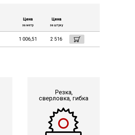
Цена
Цена
за метр
за штуку
1 006,51
2 516
Резка,
сверловка, гибка