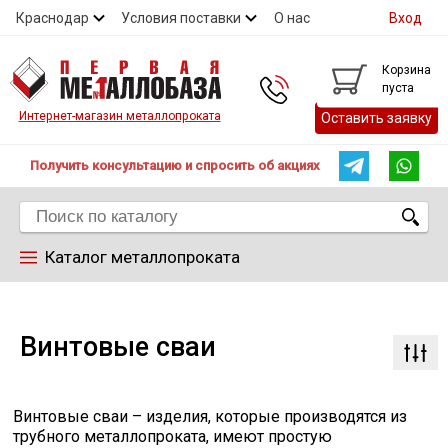
Краснодар
Условия поставки
О нас
Вход
Контакты
Скидки
Прайс
Справочник ГОСТ
Корзина
пуста
Контакты
Интернет-магазин металлопроката
Оставить заявку
Получить консультацию и спросить об акциях
Каталог металлопроката
Арматура
Винтовые сваи
Труба
Винтовые сваи – изделия, которые производятся из
Лист
трубного металлопроката, имеют простую