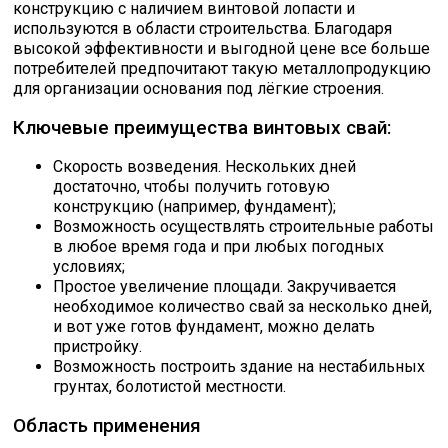
конструкцию с наличием винтовой лопасти и
используются в области строительства. Благодаря
Уголок
высокой эффективности и выгодной цене все больше
потребителей предпочитают такую металлопродукцию
Сбросить настройки фильтра
для организации основания под лёгкие строения.
Балка
Ключевые преимущества винтовых свай:
Ок
Швеллер
Скорость возведения. Нескольких дней
достаточно, чтобы получить готовую
конструкцию (например, фундамент);
Квадрат
Возможность осуществлять строительные работы
в любое время года и при любых погодных
условиях;
Труба профильная
Простое увеличение площади. Закручивается
необходимое количество свай за несколько дней,
и вот уже готов фундамент, можно делать
Катанка
пристройку.
Возможность построить здание на нестабильных
грунтах, болотистой местности.
Полоса
Область применения